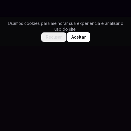
Usamos cookies para melhorar sua experiência e analisar o
uso do site.
Recusar
Aceitar
SAIBA MAIS
Plataforma SaaS White Label
Casos de Sucesso — Resultados de Clientes