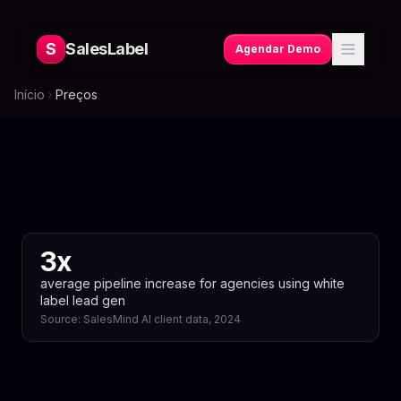
S
SalesLabel
Agendar Demo
Início
Preços
3x
average pipeline increase for agencies using white
label lead gen
Source:
SalesMind AI client data, 2024