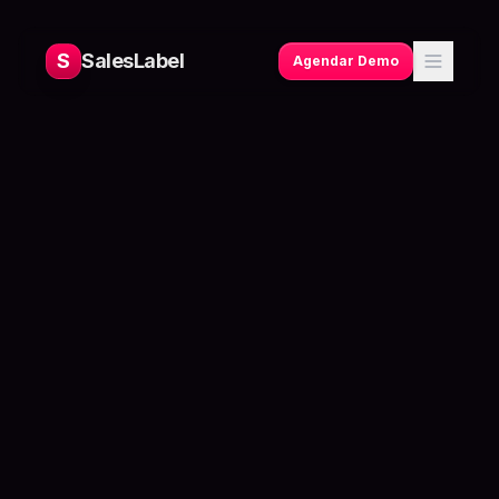
S
SalesLabel
Agendar Demo