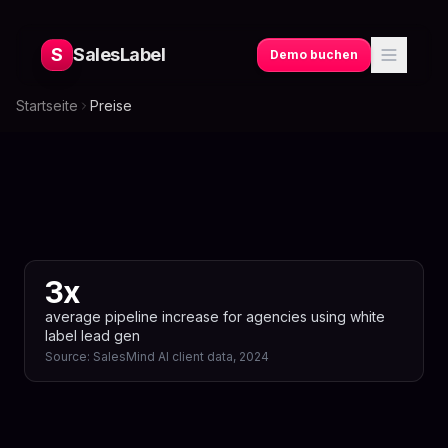
S
SalesLabel
Demo buchen
Startseite
Preise
3x
average pipeline increase for agencies using white
label lead gen
Source:
SalesMind AI client data, 2024