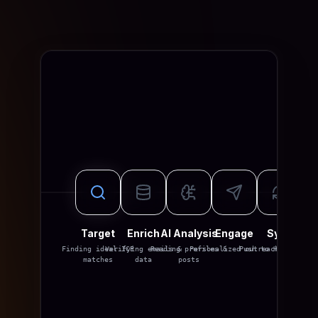
Target
Enrich
AI Analysis
Engage
Sync
Finding ideal ICP
Verifying emails &
Reading profiles &
Personalized outreach
Push to HubSpot/CR
matches
data
posts