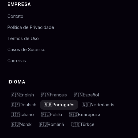
EMPRESA
Contato
Política de Privacidade
Termos de Uso
Casos de Sucesso
Carreiras
IDIOMA
🇬🇧
English
🇫🇷
Français
🇪🇸
Español
🇩🇪
Deutsch
🇧🇷
Português
🇳🇱
Nederlands
🇮🇹
Italiano
🇵🇱
Polski
🇧🇬
Български
🇳🇴
Norsk
🇷🇴
Română
🇹🇷
Türkçe