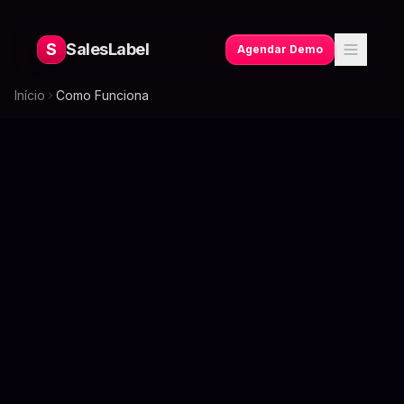
S
SalesLabel
Agendar Demo
Início
Como Funciona