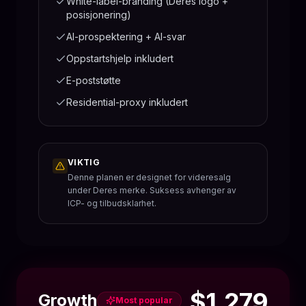
White-label-branding (Deres logo +
posisjonering)
AI-prospektering + AI-svar
Oppstartshjelp inkludert
E-poststøtte
Residential-proxy inkludert
VIKTIG
Denne planen er designet for videresalg
under Deres merke. Suksess avhenger av
ICP- og tilbudsklarhet.
$1,279
Growth
Most popular