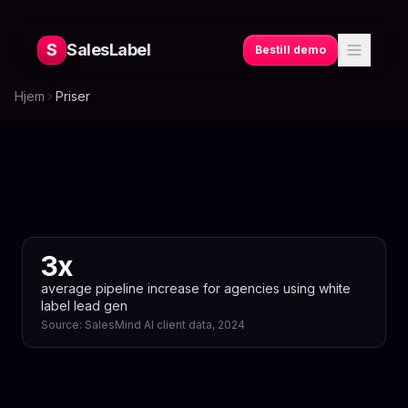
S
SalesLabel
Bestill demo
Hjem
Priser
3x
average pipeline increase for agencies using white
label lead gen
Source:
SalesMind AI client data, 2024