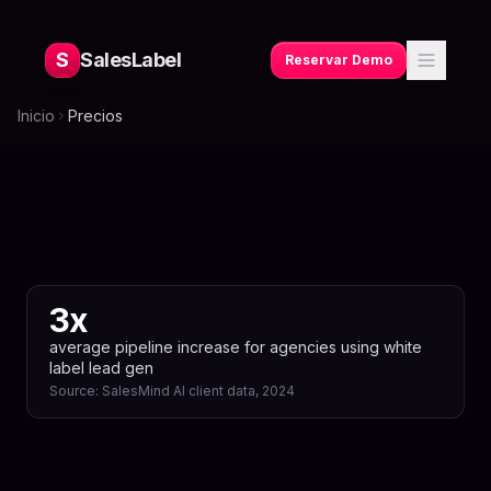
S
SalesLabel
Reservar Demo
Inicio
Precios
3x
average pipeline increase for agencies using white
label lead gen
Source:
SalesMind AI client data, 2024