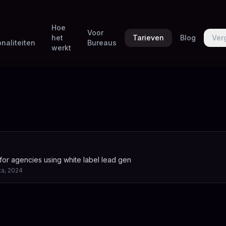
Hoe
Voor
het
Tarieven
Blog
Ver
naliteiten
Bureaus
werkt
for agencies using white label lead gen
ta, 2024