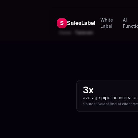
White
AI
S
SalesLabel
Label
Functio
Home
Tarieven
3x
average pipeline increase 
Source:
SalesMind AI client da