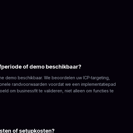
oefperiode of demo beschikbaar?
ische demo beschikbaar. We beoordelen uw ICP-targeting,
tionele randvoorwaarden voordat we een implementatiepad
ld om businessfit te valideren, niet alleen om functies te
osten of setupkosten?