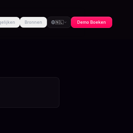
gelijken
Bronnen
🇳🇱
Demo Boeken