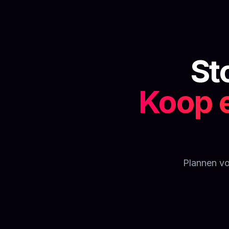
St
Koop 
Plannen vo