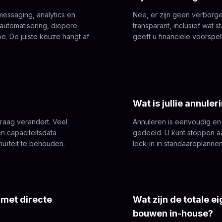
messaging, analytics en
Nee, er zijn geen verborg
utomatisering, diepere
transparant, inclusief wat s
oe. De juiste keuze hangt af
geeft u financiële voorspe
Wat is jullie annule
vraag verandert. Veel
Annuleren is eenvoudig en 
n capaciteitsdata
gedeeld. U kunt stoppen a
inuïteit te behouden.
lock-in in standaardplannen
h met directe
Wat zijn de totale 
bouwen in-house?