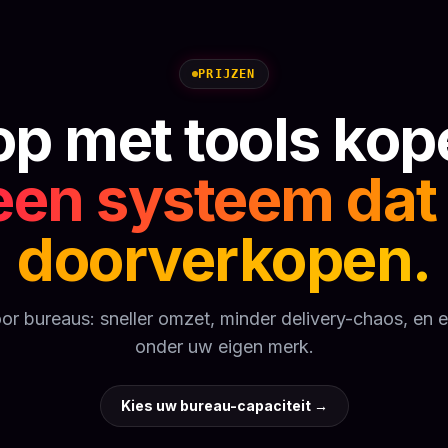
PRIJZEN
op met tools kop
een systeem dat 
doorverkopen.
or bureaus: sneller omzet, minder delivery-chaos, en 
onder uw eigen merk.
Kies uw bureau-capaciteit
→