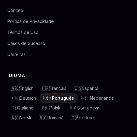
Contato
Política de Privacidade
Termos de Uso
Casos de Sucesso
Carreiras
IDIOMA
🇬🇧
English
🇫🇷
Français
🇪🇸
Español
🇩🇪
Deutsch
🇧🇷
Português
🇳🇱
Nederlands
🇮🇹
Italiano
🇵🇱
Polski
🇧🇬
Български
🇳🇴
Norsk
🇷🇴
Română
🇹🇷
Türkçe