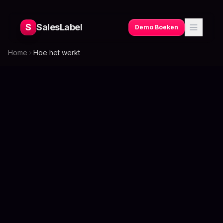
S
SalesLabel
Demo Boeken
Home
Hoe het werkt