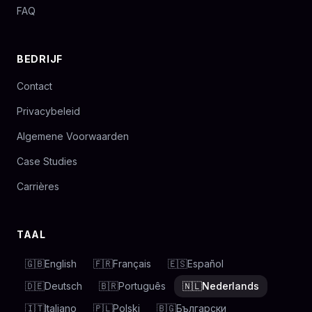
FAQ
BEDRIJF
Contact
Privacybeleid
Algemene Voorwaarden
Case Studies
Carrières
TAAL
🇬🇧
English
🇫🇷
Français
🇪🇸
Español
🇩🇪
Deutsch
🇧🇷
Português
🇳🇱
Nederlands
🇮🇹
Italiano
🇵🇱
Polski
🇧🇬
Български