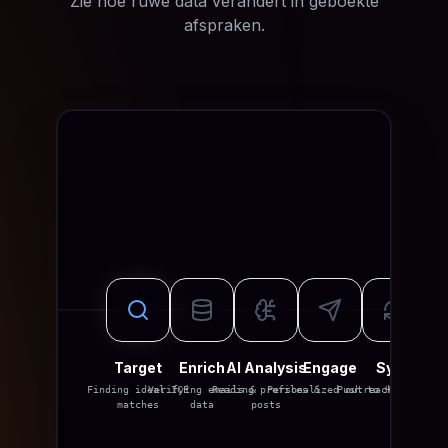
Zie hoe ruwe data verandert in geboekte
afspraken.
Target
Enrich
AI Analysis
Engage
Sync
Finding ideal ICP
Verifying emails &
Reading profiles &
Personalized outreach
Push to HubSpot/CR
matches
data
posts