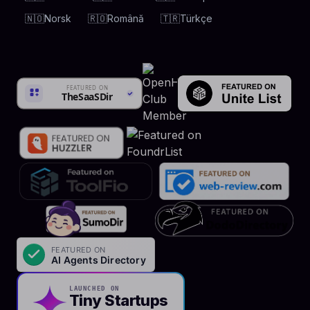
🇳🇴
Norsk
🇷🇴
Română
🇹🇷
Türkçe
LAUNCHED ON
Tiny Startups