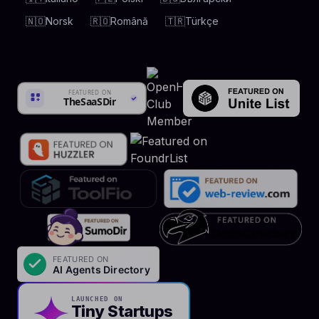
🇳🇴
Norsk
🇷🇴
Română
🇹🇷
Türkçe
LAUNCHED ON
Tiny Startups