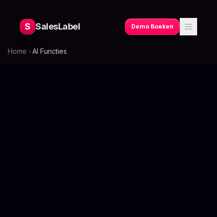
S
SalesLabel
Demo Boeken
Home
AI Functies