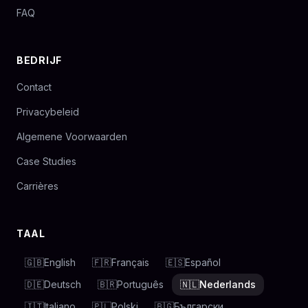
FAQ
BEDRIJF
Contact
Privacybeleid
Algemene Voorwaarden
Case Studies
Carrières
TAAL
🇬🇧
English
🇫🇷
Français
🇪🇸
Español
🇩🇪
Deutsch
🇧🇷
Português
🇳🇱
Nederlands
🇮🇹
Italiano
🇵🇱
Polski
🇧🇬
Български