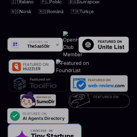
🇮🇹
Italiano
🇵🇱
Polski
🇧🇬
Български
🇳🇴
Norsk
🇷🇴
Română
🇹🇷
Türkçe
LAUNCHED ON
Tiny Startups