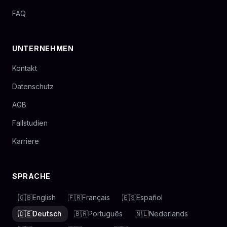
FAQ
UNTERNEHMEN
Kontakt
Datenschutz
AGB
Fallstudien
Karriere
SPRACHE
🇬🇧
English
🇫🇷
Français
🇪🇸
Español
🇩🇪
Deutsch
🇧🇷
Português
🇳🇱
Nederlands