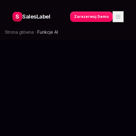
S
SalesLabel
Zarezerwuj Demo
Strona główna
Funkcje AI