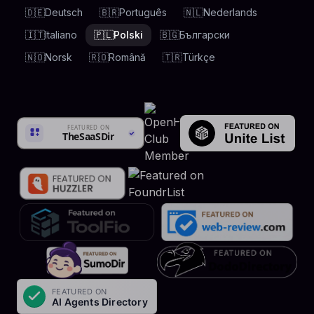
🇩🇪
Deutsch
🇧🇷
Português
🇳🇱
Nederlands
🇮🇹
Italiano
🇵🇱
Polski
🇧🇬
Български
🇳🇴
Norsk
🇷🇴
Română
🇹🇷
Türkçe