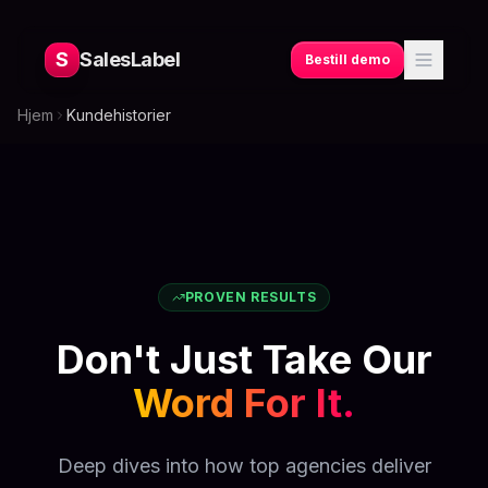
S
SalesLabel
Bestill demo
Hjem
Kundehistorier
PROVEN RESULTS
Don't Just Take Our
Word For It.
Deep dives into how top agencies deliver