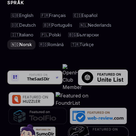
SPRÅK
🇬🇧
English
🇫🇷
Français
🇪🇸
Español
🇩🇪
Deutsch
🇧🇷
Português
🇳🇱
Nederlands
🇮🇹
Italiano
🇵🇱
Polski
🇧🇬
Български
🇳🇴
Norsk
🇷🇴
Română
🇹🇷
Türkçe