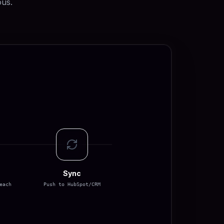
ous.
Sync
each
Push to HubSpot/CRM