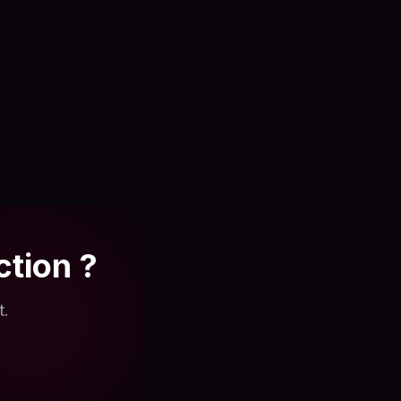
ction ?
t.