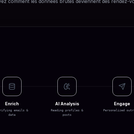
ez comment les données brutes deviennent des rendez-v
Enrich
AI Analysis
Engage
rifying emails &
Reading profiles &
Personalized outr
data
posts