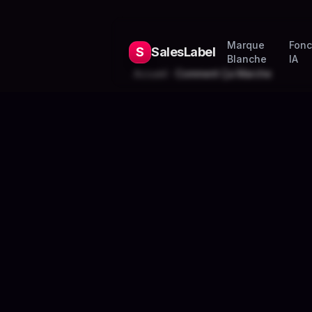
Marque
Fonc
S
SalesLabel
Blanche
IA
Accueil
Comment Ça Marche