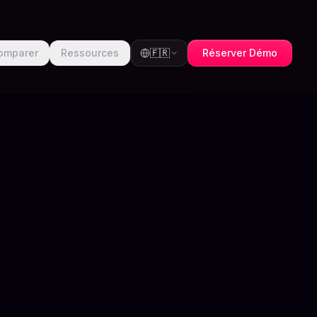
omparer
Ressources
🇫🇷
Réserver Démo