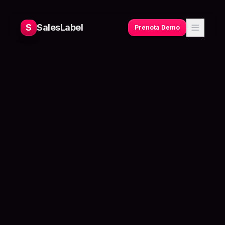
S
SalesLabel
Prenota Demo