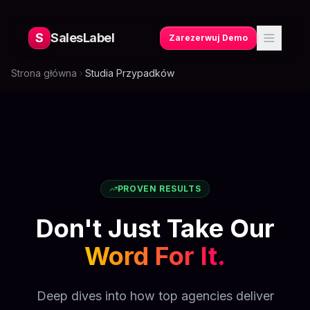
S
SalesLabel
Zarezerwuj Demo
Strona główna
Studia Przypadków
PROVEN RESULTS
Don't Just Take Our
Word For It.
Deep dives into how top agencies deliver