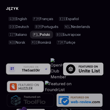
JĘZYK
🇬🇧
English
🇫🇷
Français
🇪🇸
Español
🇩🇪
Deutsch
🇧🇷
Português
🇳🇱
Nederlands
🇮🇹
Italiano
🇵🇱
Polski
🇧🇬
Български
🇳🇴
Norsk
🇷🇴
Română
🇹🇷
Türkçe