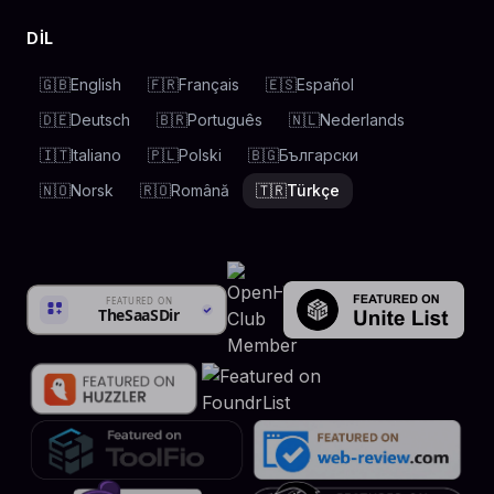
DIL
🇬🇧
English
🇫🇷
Français
🇪🇸
Español
🇩🇪
Deutsch
🇧🇷
Português
🇳🇱
Nederlands
🇮🇹
Italiano
🇵🇱
Polski
🇧🇬
Български
🇳🇴
Norsk
🇷🇴
Română
🇹🇷
Türkçe