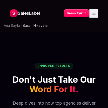
S
SalesLabel
Demo Ayırtın
Ana Sayfa
Başarı Hikayeleri
PROVEN RESULTS
Don't Just Take Our
Word For It.
Deep dives into how top agencies deliver