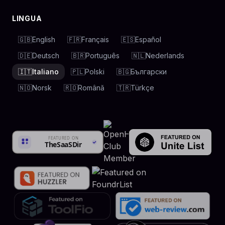
LINGUA
🇬🇧
English
🇫🇷
Français
🇪🇸
Español
🇩🇪
Deutsch
🇧🇷
Português
🇳🇱
Nederlands
🇮🇹
Italiano
🇵🇱
Polski
🇧🇬
Български
🇳🇴
Norsk
🇷🇴
Română
🇹🇷
Türkçe