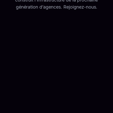
génération d’agences. Rejoignez-nous.
Principal Front-End & Design
Systems Architect (Agentic UI)
Hybrid
Full-time
Voir le poste
Account Manager – Outbound &
Client Success
hybrid
Full-time
Voir le poste