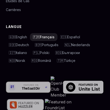
Études de Cas
Carrières
LANGUE
🇬🇧
English
🇫🇷
Français
🇪🇸
Español
🇩🇪
Deutsch
🇧🇷
Português
🇳🇱
Nederlands
🇮🇹
Italiano
🇵🇱
Polski
🇧🇬
Български
🇳🇴
Norsk
🇷🇴
Română
🇹🇷
Türkçe