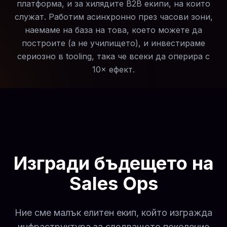
платформа, и за хилядите B2B екипи, на които
служат. Работим асинхронно през часови зони,
наемаме на база на това, което можете да
построите (а не училището), и инвестираме
сериозно в tooling, така че всеки да оперира с
10× ефект.
Изгради бъдещето на
Sales Ops
Ние сме малък елитен екип, който изгражда
инфраструктура за следващото поколение