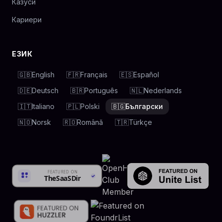
Казуси
Кариери
ЕЗИК
🇬🇧
English
🇫🇷
Français
🇪🇸
Español
🇩🇪
Deutsch
🇧🇷
Português
🇳🇱
Nederlands
🇮🇹
Italiano
🇵🇱
Polski
🇧🇬
Български
🇳🇴
Norsk
🇷🇴
Română
🇹🇷
Türkçe