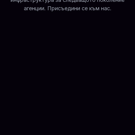
агенции. Присъедини се към нас.
Principal Front-End & Design
Systems Architect (Agentic UI)
Hybrid
Full-time
Виж детайли
Account Manager – Outbound &
Client Success
hybrid
Full-time
Виж детайли