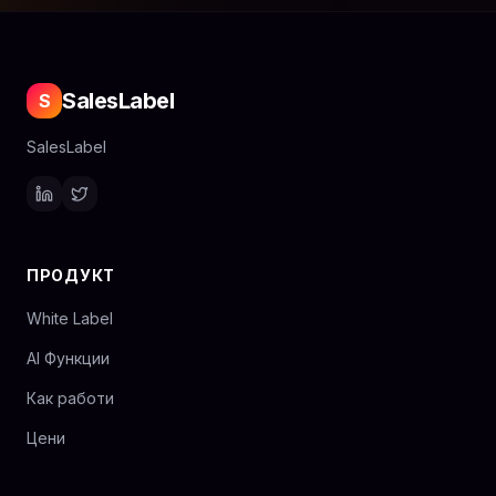
SalesLabel
S
SalesLabel
ПРОДУКТ
White Label
AI Функции
Как работи
Цени