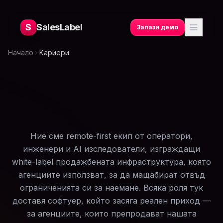
S
SalesLabel
Запази демо
Начало
Кариери
Ние сме remote-first екип от оператори,
инженери и AI изследователи, изграждащи
white-label продажбената инфраструктура, която
агенциите използват, за да мащабират отвъд
ограниченията си за наемане. Всяка роля тук
доставя софтуер, който засяга реален приход —
за агенциите, които препродават нашата